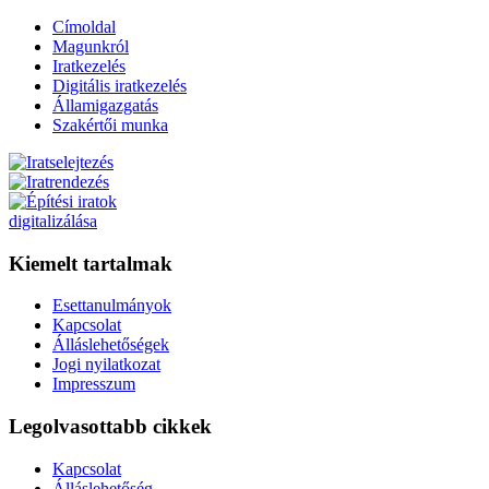
Címoldal
Magunkról
Iratkezelés
Digitális iratkezelés
Államigazgatás
Szakértői munka
Kiemelt tartalmak
Esettanulmányok
Kapcsolat
Álláslehetőségek
Jogi nyilatkozat
Impresszum
Legolvasottabb cikkek
Kapcsolat
Álláslehetőség