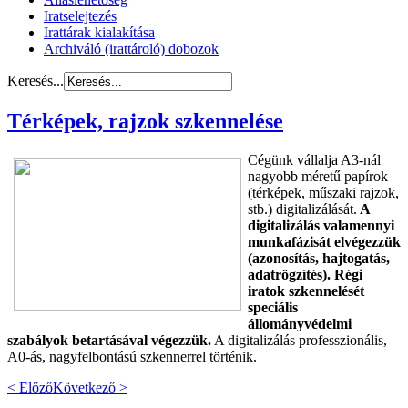
Iratselejtezés
Irattárak kialakítása
Archiváló (irattároló) dobozok
Keresés...
Térképek, rajzok szkennelése
Cégünk vállalja A3-nál
nagyobb méretű papírok
(térképek, műszaki rajzok,
stb.) digitalizálását.
A
digitalizálás valamennyi
munkafázisát elvégezzük
(azonosítás, hajtogatás,
adatrögzítés). Régi
iratok szkennelését
speciális
állományvédelmi
szabályok betartásával végezzük.
A digitalizálás professzionális,
A0-ás, nagyfelbontású szkennerrel történik.
< Előző
Következő >