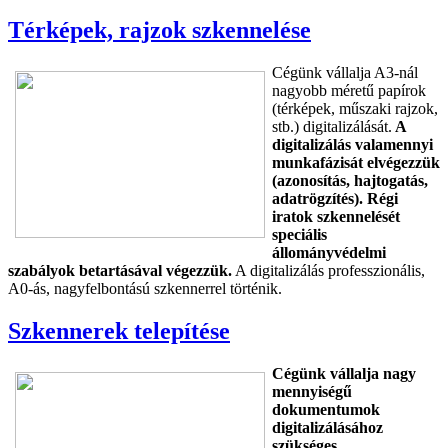
Térképek, rajzok szkennelése
Cégünk vállalja A3-nál
nagyobb méretű papírok
(térképek, műszaki rajzok,
stb.) digitalizálását.
A
digitalizálás valamennyi
munkafázisát elvégezzük
(azonosítás, hajtogatás,
adatrögzítés). Régi
iratok szkennelését
speciális
állományvédelmi
szabályok betartásával végezzük.
A digitalizálás professzionális,
A0-ás, nagyfelbontású szkennerrel történik.
Szkennerek telepítése
Cégünk vállalja nagy
mennyiségű
dokumentumok
digitalizálásához
szükséges