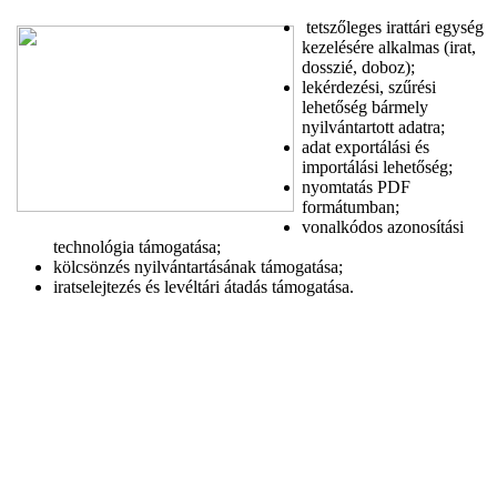
tetszőleges irattári egység
kezelésére alkalmas (irat,
dosszié, doboz);
lekérdezési, szűrési
lehetőség bármely
nyilvántartott adatra;
adat exportálási és
importálási lehetőség;
nyomtatás PDF
formátumban;
vonalkódos azonosítási
technológia támogatása;
kölcsönzés nyilvántartásának támogatása;
iratselejtezés és levéltári átadás támogatása.