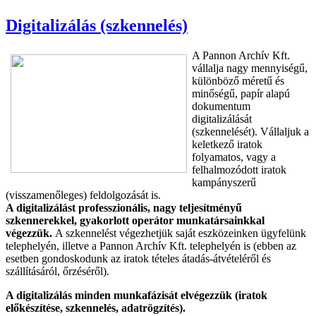
Digitalizálás (szkennelés)
A Pannon Archív Kft.
vállalja nagy mennyiségű,
különböző méretű és
minőségű, papír alapú
dokumentum
digitalizálását
(szkennelését). Vállaljuk a
keletkező iratok
folyamatos, vagy a
felhalmozódott iratok
kampányszerű
(visszamenőleges) feldolgozását is.
A digitalizálást professzionális, nagy teljesítményű
szkennerekkel, gyakorlott operátor munkatársainkkal
végezzük.
A szkennelést végezhetjük saját eszközeinken ügyfelünk
telephelyén, illetve a Pannon Archív Kft. telephelyén is (ebben az
esetben gondoskodunk az iratok tételes átadás-átvételéről és
szállításáról, őrzéséről).
A digitalizálás minden munkafázisát elvégezzük (iratok
előkészítése, szkennelés, adatrögzítés).