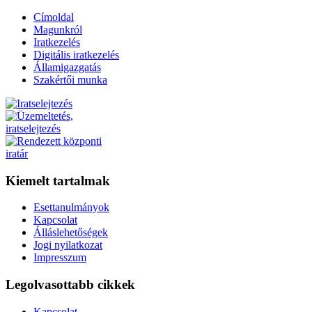
Címoldal
Magunkról
Iratkezelés
Digitális iratkezelés
Államigazgatás
Szakértői munka
Kiemelt tartalmak
Esettanulmányok
Kapcsolat
Álláslehetőségek
Jogi nyilatkozat
Impresszum
Legolvasottabb cikkek
Kapcsolat