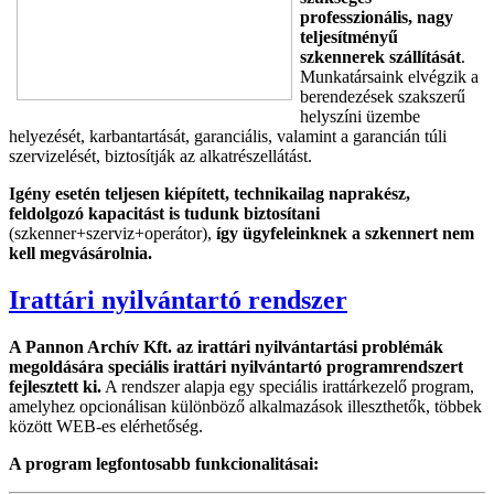
professzionális, nagy
teljesítményű
szkennerek szállítását
.
Munkatársaink elvégzik a
berendezések szakszerű
helyszíni üzembe
helyezését, karbantartását, garanciális, valamint a garancián túli
szervizelését, biztosítják az alkatrészellátást.
Igény esetén teljesen kiépített, technikailag naprakész,
feldolgozó kapacitást is tudunk biztosítani
(szkenner+szerviz+operátor),
így ügyfeleinknek a szkennert nem
kell megvásárolnia.
Irattári nyilvántartó rendszer
A Pannon Archív Kft. az irattári nyilvántartási problémák
megoldására speciális irattári nyilvántartó programrendszert
fejlesztett ki.
A rendszer alapja egy speciális irattárkezelő program,
amelyhez opcionálisan különböző alkalmazások illeszthetők, többek
között WEB-es elérhetőség.
A program legfontosabb funkcionalitásai: