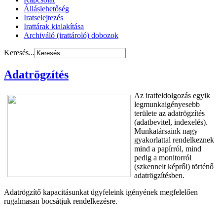
Álláslehetőség
Iratselejtezés
Irattárak kialakítása
Archiváló (irattároló) dobozok
Keresés...
Adatrögzítés
Az iratfeldolgozás egyik
legmunkaigényesebb
területe az adatrögzítés
(adatbevitel, indexelés).
Munkatársaink nagy
gyakorlattal rendelkeznek
mind a papírról, mind
pedig a monitorról
(szkennelt képről) történő
adatrögzítésben.
Adatrögzítő kapacitásunkat ügyfeleink igényének megfelelően
rugalmasan bocsátjuk rendelkezésre.