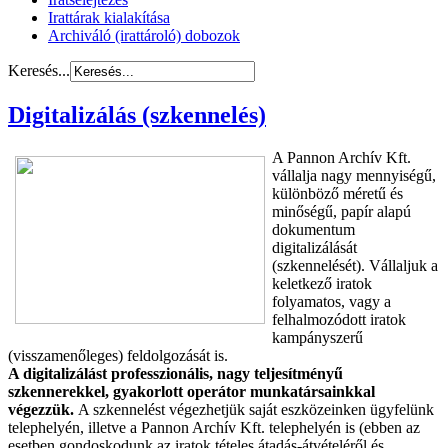
Irattárak kialakítása
Archiváló (irattároló) dobozok
Keresés...
Digitalizálás (szkennelés)
A Pannon Archív Kft.
vállalja nagy mennyiségű,
különböző méretű és
minőségű, papír alapú
dokumentum
digitalizálását
(szkennelését). Vállaljuk a
keletkező iratok
folyamatos, vagy a
felhalmozódott iratok
kampányszerű
(visszamenőleges) feldolgozását is.
A digitalizálást professzionális, nagy teljesítményű
szkennerekkel, gyakorlott operátor munkatársainkkal
végezzük.
A szkennelést végezhetjük saját eszközeinken ügyfelünk
telephelyén, illetve a Pannon Archív Kft. telephelyén is (ebben az
esetben gondoskodunk az iratok tételes átadás-átvételéről és