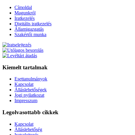
Címoldal
Magunkról
Iratkezelés
Digitális iratkezelés
Államigazgatás
Szakértői munka
Kiemelt tartalmak
Esettanulmányok
Kapcsolat
Álláslehetőségek
Jogi nyilatkozat
Impresszum
Legolvasottabb cikkek
Kapcsolat
Álláslehetőség
Iratselejtezés