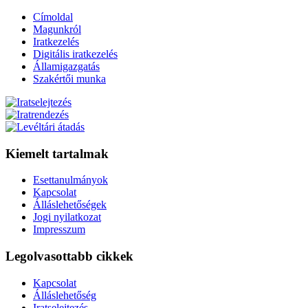
Címoldal
Magunkról
Iratkezelés
Digitális iratkezelés
Államigazgatás
Szakértői munka
Kiemelt tartalmak
Esettanulmányok
Kapcsolat
Álláslehetőségek
Jogi nyilatkozat
Impresszum
Legolvasottabb cikkek
Kapcsolat
Álláslehetőség
Iratselejtezés