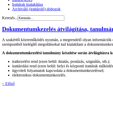
Irattárak kialakítása
Archiváló (irattároló) dobozok
Keresés...
Dokumentumkezelés átvilágítása, tanulmán
A szakértői közreműködés nyomán, a megrendelő olyan információk és 
szempontból kielégítő megoldásokat tud kialakítani a dokumentumkeze
A dokumentumkezelési tanulmány készítése során átvilágításra 
iratkezelési rend (ezen belül: iktatás, postázás, szignálás, stb.);
irattárolási rend (ezen belül: helyi és központi irattárak működés
ügyviteli folyamatok kapcsolata a dokumentumkezeléssel;
elektronikus dokumentumkezelés.
< Előző