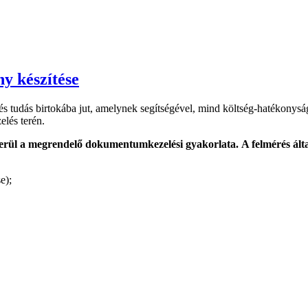
y készítése
tudás birtokába jut, amelynek segítségével, mind költség-hatékonysági
lés terén.
kerül a megrendelő dokumentumkezelési gyakorlata.
A felmérés ált
e);