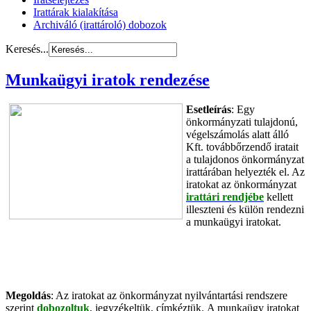
Irattárak kialakítása
Archiváló (irattároló) dobozok
Keresés...
Munkaügyi iratok rendezése
Esetleírás
: Egy
önkormányzati tulajdonú,
végelszámolás alatt álló
Kft. továbbőrzendő iratait
a tulajdonos
önkormányzat
irattárában
helyezték el. Az
iratokat az önkormányzat
irattári rendjébe
kellett
illeszteni és külön rendezni
a munkaügyi iratokat.
Megoldás
: Az iratokat az önkormányzat nyilvántartási rendszere
szerint
dobozoltuk
, jegyzékeltük, címkéztük. A munkaügy iratokat