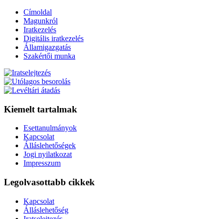
Címoldal
Magunkról
Iratkezelés
Digitális iratkezelés
Államigazgatás
Szakértői munka
Kiemelt tartalmak
Esettanulmányok
Kapcsolat
Álláslehetőségek
Jogi nyilatkozat
Impresszum
Legolvasottabb cikkek
Kapcsolat
Álláslehetőség
Iratselejtezés